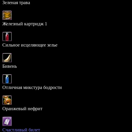
Зеленая трава
17.035%
Железный картридж 1
15.615%
Сильное исцеляющее зелье
11.567%
Бивень
11.025%
Отличная микстура бодрости
8.008%
Оранжевый нефрит
3.123%
Счастливый билет