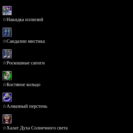
1.136%
☆Накидка иллюзий
0.339%
☆Сандалии мистика
0.331%
☆Роскошные сапоги
0.331%
☆Костяное кольцо
0.290%
☆Алмазный перстень
0.290%
☆Халат Духа Солнечного света