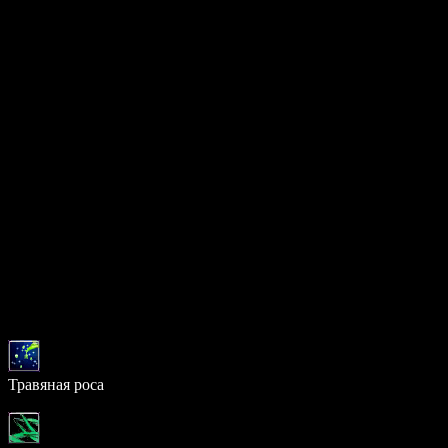
Поведение
Агрессивный:
Да
Радиус агрессии:
41
Время агрессии:
15 сек.
Шанс выпадения предметов
0 предметов:
52.00%
1 предмет:
36.00%
2 предмета:
10.00%
3 предмета:
2.00%
Возможный дроп
Предмет
Шанс
Травяная роса
26.132%