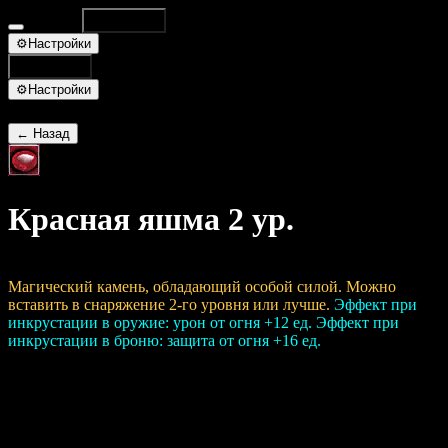
Database
Поиск
⌘K
⚙
Настройки
Поиск
⌘K
⚙
Настройки
← Назад
Красная яшма 2 ур.
ID 5314
Ур. 2
Магический камень, обладающий особой силой. Можно
вставить в снаряжение 2-го уровня или лучше.
Эффект при
инкрустации в оружие: урон от огня +12 ед. Эффект при
инкрустации в броню: защита от огня +16 ед.
Основное
Уровень:
2
Цена (продажа / покупка):
200 / 2,000