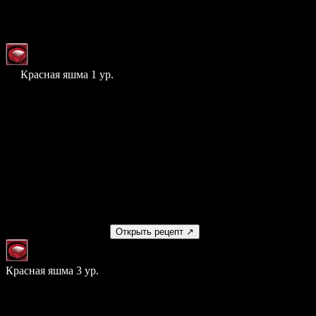
Шанс: 100%
Материалы
× 3
Красная яшма 1 ур.
Стоимость
0
Умение
Нет
Используется в рецептах
Получаемый предмет
Открыть рецепт ↗
Красная яшма 3 ур.
Шанс: 100%