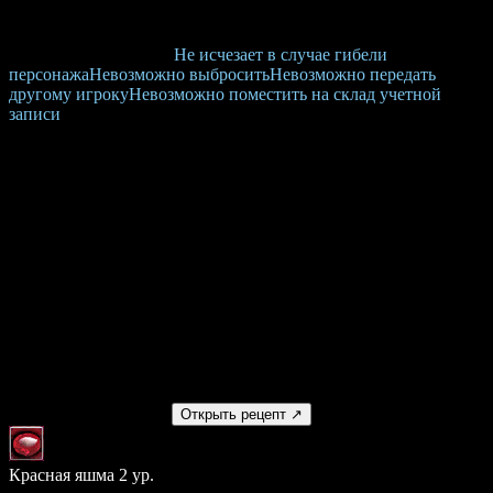
Цена (вставка / изъятие):
200 / 200
Количество в ячейке:
9999
Тип привязки:
[16403]
Не исчезает в случае гибели
персонажа
Невозможно выбросить
Невозможно передать
другому игроку
Невозможно поместить на склад учетной
записи
Эффекты
Оружие
Урон огнем +12
Доспех
Зщ. от огня +16
Изготовление
Получаемый предмет
Открыть рецепт ↗
Красная яшма 2 ур.