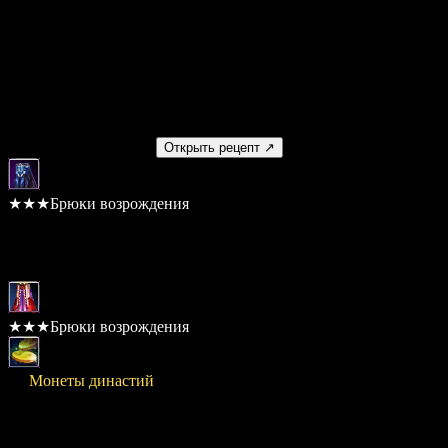
Стоимость
20,000,000
Умение
Нет
Получаемый предмет
Открыть рецепт ↗
★★★Брюки возрождения
Шанс: 100%
Материалы
★★★Брюки возрождения
× 3
Монеты династий
Стоимость