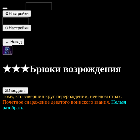
Database
Поиск
⌘K
⚙
Настройки
Поиск
⌘K
⚙
Настройки
← Назад
★★★Брюки возрождения
ID 35758
3D модель
Тому, кто завершил круг перерождений, неведом страх.
Почетное снаряжение девятого воинского звания.
Нельзя
разобрать.
Основное
Тип:
Магические поножи
Уровень предмета:
16