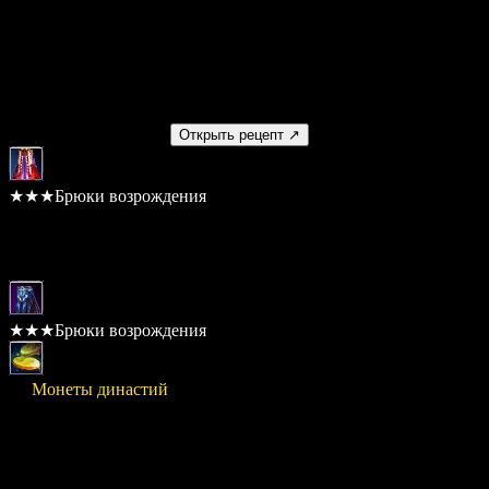
Умение
Нет
Используется в рецептах
Получаемый предмет
Открыть рецепт ↗
★★★Брюки возрождения
Шанс: 100%
Материалы
★★★Брюки возрождения
× 3
Монеты династий
Стоимость
5,000,000