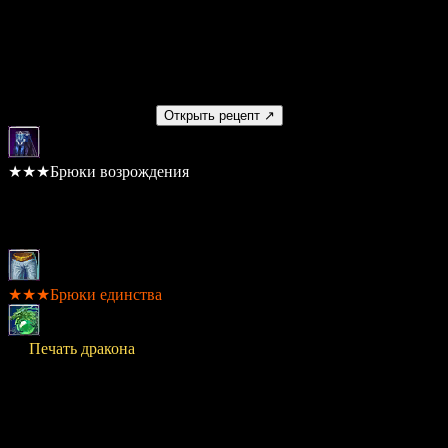
20,000,000
Умение
Нет
Получаемый предмет
Открыть рецепт ↗
★★★Брюки возрождения
Шанс: 100%
Материалы
★★★Брюки единства
× 9
Печать дракона
Стоимость
20,000,000