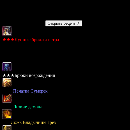
Умение
Нет
Получаемый предмет
Открыть рецепт ↗
★★★Лунные бриджи ветра
Шанс: 100%
Материалы
★★★Брюки возрождения
× 800
Печатка Сумерек
× 400
Лезвие демона
× 40
Ложь Владычицы грез