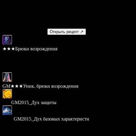
5,000,000
Умение
Нет
Получаемый предмет
Открыть рецепт ↗
★★★Брюки возрождения
Шанс: 100%
Материалы
GM★★★Уник. брюки возрождения
× 10
GM2015_Дух защиты
× 200
GM2015_Дух базовых характеристи
Стоимость