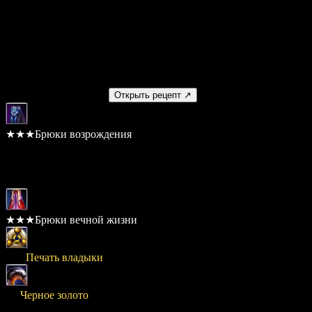
(4) Показатель защиты +10
(5) Время подготовки -6%
(6) Показатель атаки +25
Изготовление
Получаемый предмет
Открыть рецепт ↗
★★★Брюки возрождения
Шанс: 100%
Материалы
★★★Брюки вечной жизни
× 80
Печать владыки
× 1
Черное золото