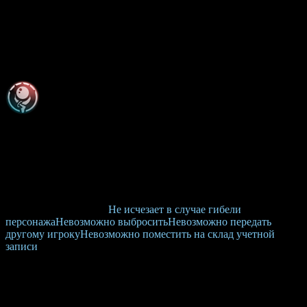
Требуемый уровень:
101
Требуемая сила:
55
Требуемый интеллект:
155
Требуемая репутация:
300000
Прочность:
260 — 260
Доступные классы:
Мист
Вероятность ячеек (дроп)
4×
100%
Вероятность ячеек (крафт)
4×
100%
Вероятность стат
3×
100%
Тип привязки:
[16403]
Не исчезает в случае гибели
персонажа
Невозможно выбросить
Невозможно передать
другому игроку
Невозможно поместить на склад учетной
записи
Базовые характеристики
Физ. защита:
+278