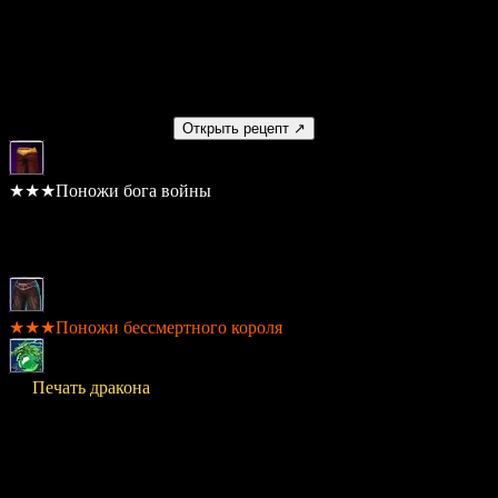
20,000,000
Умение
Нет
Получаемый предмет
Открыть рецепт ↗
★★★Поножи бога войны
Шанс: 100%
Материалы
★★★Поножи бессмертного короля
× 9
Печать дракона
Стоимость
20,000,000