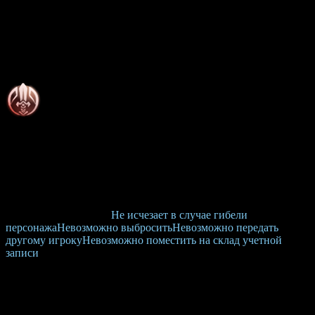
Требуемый уровень:
101
Требуемая сила:
255
Требуемая ловкость:
55
Требуемая репутация:
300000
Прочность:
470 — 470
Доступные классы:
Воин
Вероятность ячеек (дроп)
4×
100%
Вероятность ячеек (крафт)
4×
100%
Вероятность стат
3×
100%
Тип привязки:
[16403]
Не исчезает в случае гибели
персонажа
Невозможно выбросить
Невозможно передать
другому игроку
Невозможно поместить на склад учетной
записи
Базовые характеристики
Физ. защита:
+1936