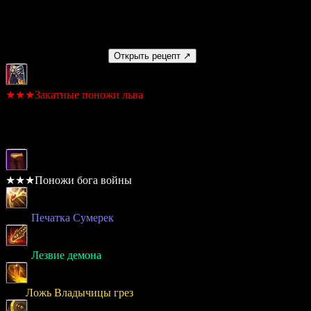
Умение
Нет
Получаемый предмет
Открыть рецепт ↗
★★★Закатные поножи льва
Шанс: 100%
Материалы
★★★Поножи бога войны
× 800
Печатка Сумерек
× 400
Лезвие демона
× 40
Ложь Владычицы грез