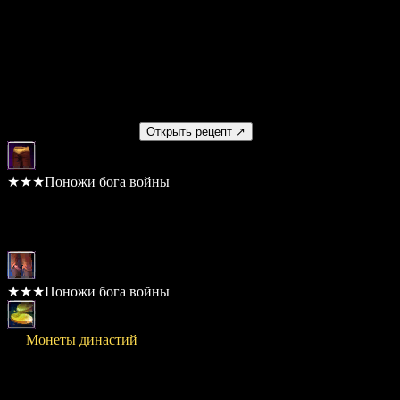
Стоимость
20,000,000
Умение
Нет
Получаемый предмет
Открыть рецепт ↗
★★★Поножи бога войны
Шанс: 100%
Материалы
★★★Поножи бога войны
× 3
Монеты династий
Стоимость