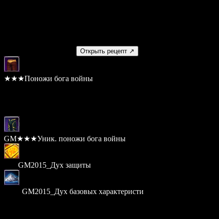
5,000,000
Умение
Нет
Получаемый предмет
Открыть рецепт ↗
★★★Поножи бога войны
Шанс: 100%
Материалы
GM★★★Уник. поножи бога войны
× 10
GM2015_Дух защиты
× 200
GM2015_Дух базовых характеристи
Стоимость