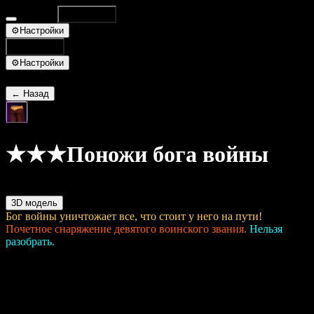
Database
Поиск
⌘K
⚙
Настройки
Поиск
⌘K
⚙
Настройки
← Назад
★★★Поножи бога войны
ID 35750
3D модель
Бог войны уничтожает все, что стоит у него на пути!
Почетное снаряжение девятого воинского звания.
Нельзя
разобрать.
Основное
Тип:
Тяжелые поножи
Уровень предмета:
16