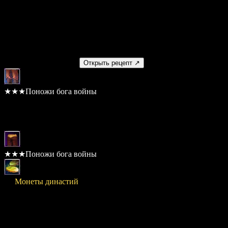
Умение
Нет
Используется в рецептах
Получаемый предмет
Открыть рецепт ↗
★★★Поножи бога войны
Шанс: 100%
Материалы
★★★Поножи бога войны
× 3
Монеты династий
Стоимость
5,000,000