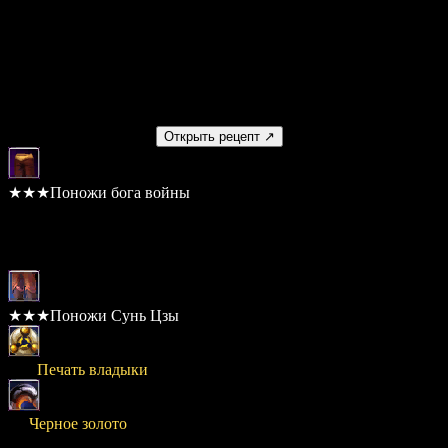
(4) Показатель защиты +10
(5) Пауза между атаками -0.05 сек.
(6) Показатель атаки +25
Изготовление
Получаемый предмет
Открыть рецепт ↗
★★★Поножи бога войны
Шанс: 100%
Материалы
★★★Поножи Сунь Цзы
× 80
Печать владыки
× 1
Черное золото