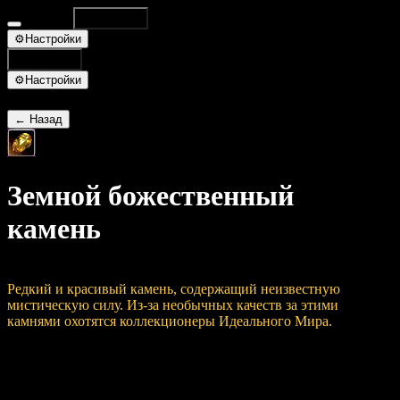
Database
Поиск
⌘K
⚙
Настройки
Поиск
⌘K
⚙
Настройки
← Назад
Земной божественный
камень
ID 3369
Редкий и красивый камень, содержащий неизвестную
мистическую силу. Из-за необычных качеств за этими
камнями охотятся коллекционеры Идеального Мира.
Основное
Цена (продажа / покупка):
0 / 5,000