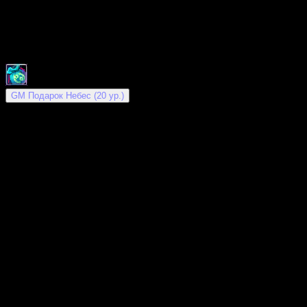
Диапазон уровней:
20 — 150
Время выполнения:
Нет
Выдающий НПС:
—
Награждающий НПС:
—
Активируется предметом:
100%
GM Подарок Небес (20 ур.)
Условия
Групповой квест:
Нет
Мин. человек в группе:
—
Можно отменить:
Нет
Повторяется:
Нет
Повторяется после провала:
Нет
Награда за успех
Опыт:
0
Дух:
0
Репутация:
0
Золото:
0