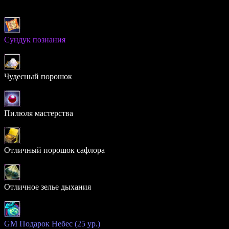
Духовное знание:
0
Предметы
Сундук познания
× 25
100.000%
Чудесный порошок
× 10
100.000%
Пилюля мастерства
× 10
100.000%
Отличный порошок сафлора
× 30
100.000%
Отличное зелье дыхания
× 30
100.000%
GM Подарок Небес (25 ур.)