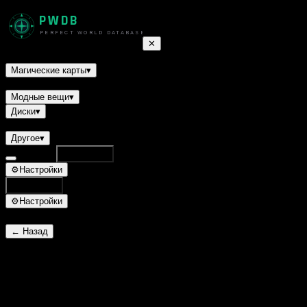
PWDB
PERFECT WORLD DATABASE
✕
Квесты
Монстры
Умения
НПС
Ресурсы
Доспехи
Оружие
Укра
Магические карты
▾
Трактаты
Титулы
Питомцы
Полёты
Модные вещи
▾
Диски
▾
Рецепты
Другое
▾
Database
Поиск
⌘K
⚙
Настройки
Поиск
⌘K
⚙
Настройки
← Назад
Подарочный купон
ID 26892
Обычные
Основное
Требуемый уровень:
0