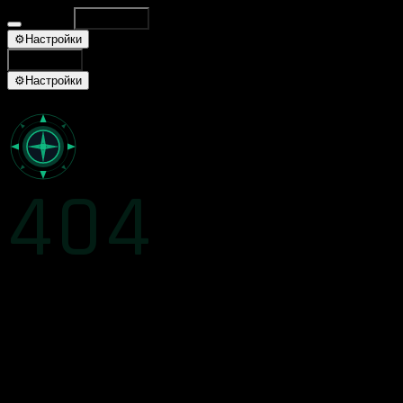
Database
Поиск
⌘K
⚙
Настройки
Поиск
⌘K
⚙
Настройки
404
СТРАНИЦА НЕ НАЙДЕНА
Запрошенная страница не существует или была удалена
На главную