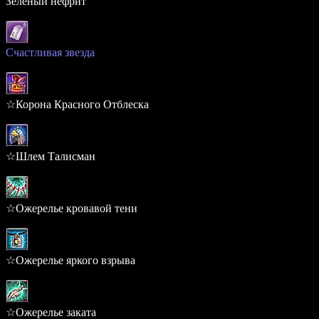
Зеленый нефрит
1.743%
Счастливая звезда
1.513%
☆Корона Красного Отблеска
0.316%
☆Шлем Талисман
0.316%
☆Ожерелье кровавой тени
0.295%
☆Ожерелье яркого взрыва
0.295%
☆Ожерелье заката