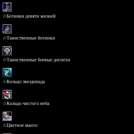
☆Ботинки девяти жизней
0.239%
☆Таинственные ботинки
0.239%
☆Таинственные боевые доспехи
0.220%
☆Кольцо звездопада
0.220%
☆Кольцо чистого неба
0.220%
☆Цветное манто
0.186%