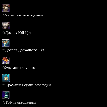
0.295%
☆Черно-золотое одеяние
0.289%
☆Доспех Юй Цзя
0.289%
☆Доспех Драконьего Эха
0.289%
☆Элегантное манто
0.251%
☆Ароматная сумка созвездий
0.242%
☆Туфли наводнения
0.239%