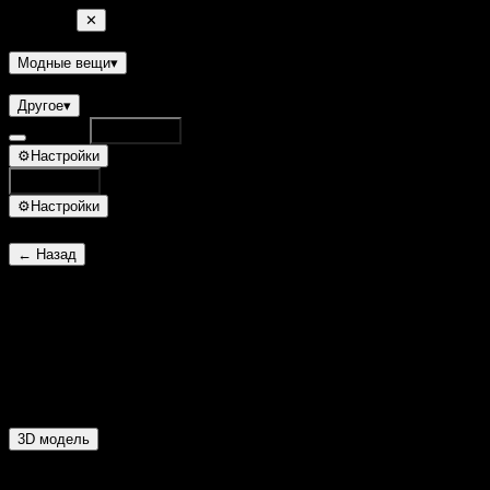
Database
✕
Квесты
Монстры
Умения
НПС
Ресурсы
Доспехи
Оружие
Укра
Модные вещи
▾
Рецепты
Другое
▾
Database
Поиск
⌘K
⚙
Настройки
Поиск
⌘K
⚙
Настройки
← Назад
Рыба из Дворца дракона
ID 8694
Нет стихии
3D модель
Основное