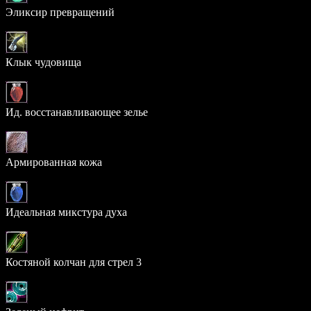
Эликсир превращений
46.190%
Клык чудовища
13.616%
Ид. восстанавливающее зелье
10.434%
Армированная кожа
8.232%
Идеальная микстура духа
6.828%
Костяной колчан для стрел 3
5.927%