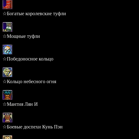
☆Богатые королевские туфли
0.177%
☆Мощные туфли
0.177%
☆Победоносное кольцо
0.164%
☆Кольцо небесного огня
0.164%
☆Мантия Лян И
0.131%
☆Боевые доспехи Кунь Пэн
0.131%