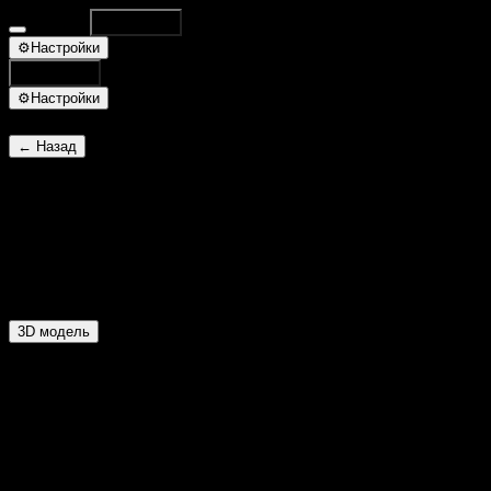
Database
Поиск
⌘K
⚙
Настройки
Поиск
⌘K
⚙
Настройки
← Назад
Принц драконов
ID 7330
R-Вода W-Земля
3D модель
Основное
Уровень:
80
ХП:
20803
Опыт:
465
Очки навыков:
96