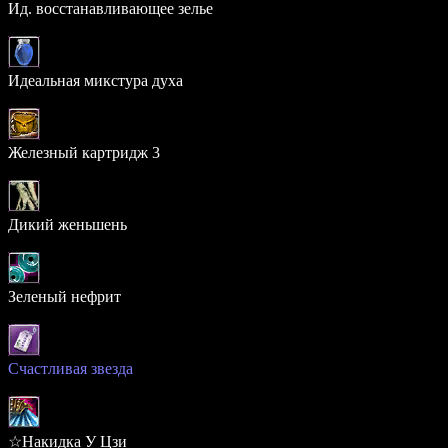
Ид. восстанавливающее зелье
10.083%
Идеальная микстура духа
6.598%
Железный картридж 3
5.727%
Дикий женьшень
4.773%
Зеленый нефрит
1.684%
Счастливая звезда
1.462%
☆Накидка У Цзи