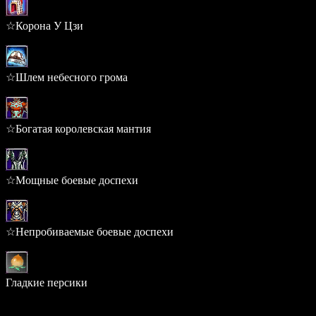
☆Корона У Цзи
0.172%
☆Шлем небесного грома
0.172%
☆Богатая королевская мантия
0.157%
☆Мощные боевые доспехи
0.157%
☆Непробиваемые боевые доспехи
0.157%
Гладкие персики
0.000%