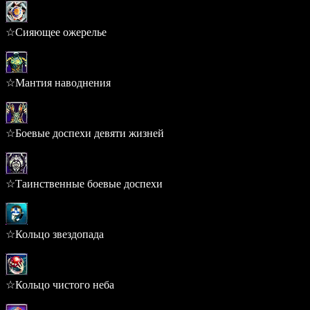
☆Сияющее ожерелье
0.218%
☆Мантия наводнения
0.213%
☆Боевые доспехи девяти жизней
0.213%
☆Таинственные боевые доспехи
0.213%
☆Кольцо звездопада
0.198%
☆Кольцо чистого неба
0.198%