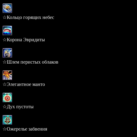
0.274%
☆Кольцо горящих небес
0.274%
☆Корона Эвридиты
0.233%
☆Шлем перистых облаков
0.233%
☆Элегантное манто
0.226%
☆Дух пустоты
0.218%
☆Ожерелье забвения
0.218%