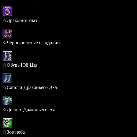
0.313%
☆Драконий глаз
0.304%
☆Черно-золотые Сандалии
0.299%
☆Обувь Юй Цзя
0.299%
☆Сапоги Драконьего Эха
0.299%
☆Доспех Драконьего Эха
0.280%
☆Зов неба