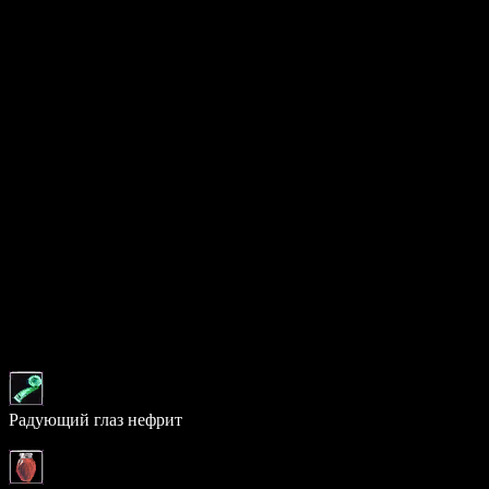
Поведение
Агрессивный:
Да
Радиус агрессии:
60
Время агрессии:
15 сек.
Шанс выпадения предметов
0 предметов:
77.00%
1 предмет:
17.00%
2 предмета:
5.00%
3 предмета:
1.00%
Возможный дроп
Предмет
Шанс
Радующий глаз нефрит
64.133%