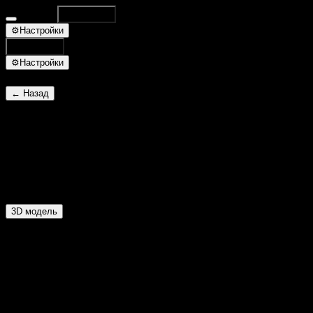
Database
Поиск
⌘K
⚙
Настройки
Поиск
⌘K
⚙
Настройки
← Назад
Дух бушующего пламени
ID 7021
R-Огонь W-Вода
3D модель
Основное
Уровень:
86
ХП:
33201
Опыт:
430
Очки навыков:
89