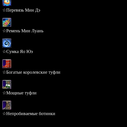
☆Перевязь Мин Дэ
0.175%
☆Ремень Мин Луань
0.175%
☆Сумка Яо Юэ
0.175%
☆Богатые королевские туфли
0.173%
☆Мощные туфли
0.173%
☆Непробиваемые ботинки
0.173%