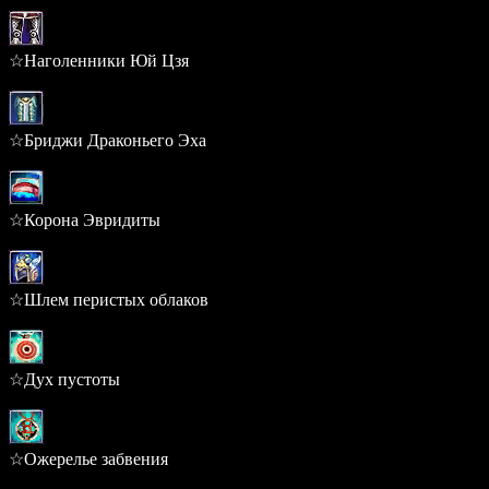
0.283%
☆Наголенники Юй Цзя
0.283%
☆Бриджи Драконьего Эха
0.283%
☆Корона Эвридиты
0.235%
☆Шлем перистых облаков
0.235%
☆Дух пустоты
0.220%
☆Ожерелье забвения
0.220%