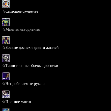
☆Сияющее ожерелье
0.220%
☆Мантия наводнения
0.215%
☆Боевые доспехи девяти жизней
0.215%
☆Таинственные боевые доспехи
0.215%
☆Непробиваемые рукава
0.188%
☆Цветное манто
0.182%