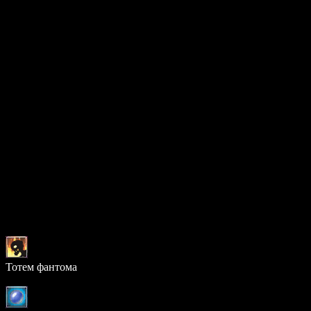
Поведение
Агрессивный:
Да
Радиус агрессии:
60
Время агрессии:
15 сек.
Шанс выпадения предметов
0 предметов:
77.00%
1 предмет:
17.00%
2 предмета:
5.00%
3 предмета:
1.00%
Возможный дроп
Предмет
Шанс
Тотем фантома
33.550%