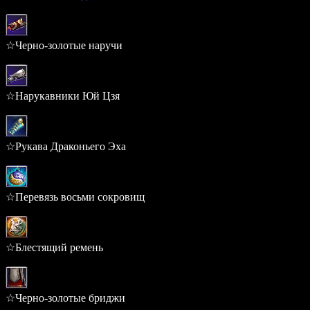
1.475%
☆Черно-золотые наручи
0.331%
☆Нарукавники Юй Цзя
0.331%
☆Рукава Драконьего Эха
0.331%
☆Перевязь восьми сокровищ
0.306%
☆Блестящий ремень
0.306%
☆Черно-золотые бриджи