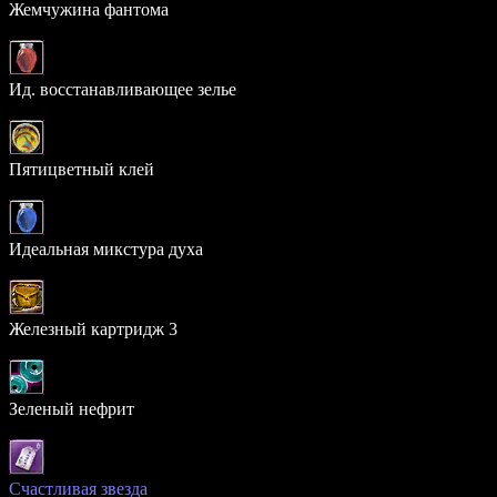
Жемчужина фантома
26.373%
Ид. восстанавливающее зелье
10.169%
Пятицветный клей
8.664%
Идеальная микстура духа
6.655%
Железный картридж 3
5.776%
Зеленый нефрит
1.699%
Счастливая звезда