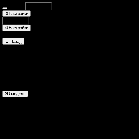
Database
Поиск
⌘K
⚙
Настройки
Поиск
⌘K
⚙
Настройки
← Назад
Воин огненных скал
ID 7020
R-Огонь W-Вода
3D модель
Основное
Уровень:
86
ХП:
33201
Опыт:
430
Очки навыков:
89