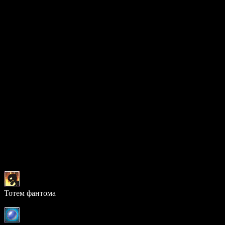
Поведение
Агрессивный:
Да
Радиус агрессии:
60
Время агрессии:
15 сек.
Шанс выпадения предметов
0 предметов:
77.00%
1 предмет:
17.00%
2 предмета:
5.00%
3 предмета:
1.00%
Возможный дроп
Предмет
Шанс
Тотем фантома
33.550%