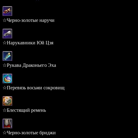
1.475%
☆Черно-золотые наручи
0.331%
☆Нарукавники Юй Цзя
0.331%
☆Рукава Драконьего Эха
0.331%
☆Перевязь восьми сокровищ
0.306%
☆Блестящий ремень
0.306%
☆Черно-золотые бриджи