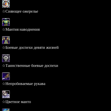
☆Сияющее ожерелье
0.220%
☆Мантия наводнения
0.215%
☆Боевые доспехи девяти жизней
0.215%
☆Таинственные боевые доспехи
0.215%
☆Непробиваемые рукава
0.188%
☆Цветное манто
0.182%