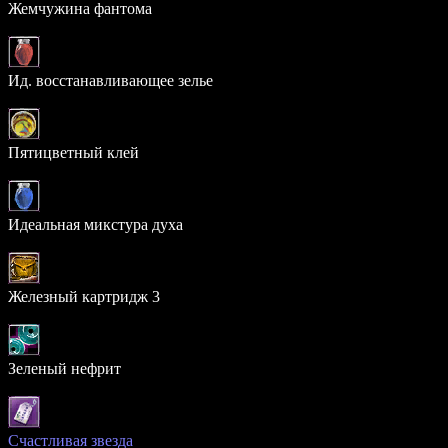
Жемчужина фантома
26.373%
Ид. восстанавливающее зелье
10.169%
Пятицветный клей
8.664%
Идеальная микстура духа
6.655%
Железный картридж 3
5.776%
Зеленый нефрит
1.699%
Счастливая звезда