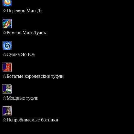
☆Перевязь Мин Дэ
0.175%
☆Ремень Мин Луань
0.175%
☆Сумка Яо Юэ
0.175%
☆Богатые королевские туфли
0.173%
☆Мощные туфли
0.173%
☆Непробиваемые ботинки
0.173%