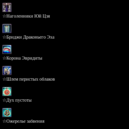
0.283%
☆Наголенники Юй Цзя
0.283%
☆Бриджи Драконьего Эха
0.283%
☆Корона Эвридиты
0.235%
☆Шлем перистых облаков
0.235%
☆Дух пустоты
0.220%
☆Ожерелье забвения
0.220%