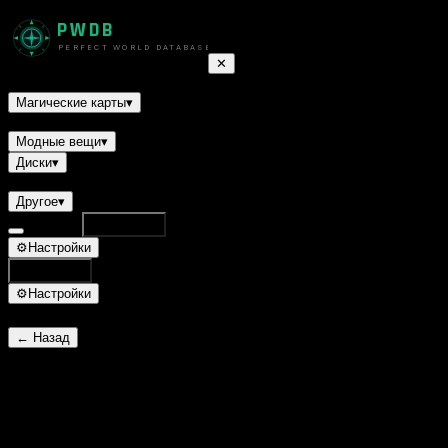
PWDB
PERFECT WORLD DATABASE
✕
Квесты
Монстры
Умения
НПС
Ресурсы
Доспехи
Оружие
Укра
Магические карты
▾
Трактаты
Титулы
Питомцы
Полёты
Модные вещи
▾
Диски
▾
Рецепты
Другое
▾
Database
Поиск
⌘K
⚙
Настройки
Поиск
⌘K
⚙
Настройки
← Назад
Скорпион со сломанным жал
ID 1622