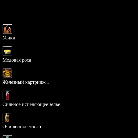
Возможный дроп
Предмет
Шанс
Усики
22.012%
Медовая роса
19.566%
Железный картридж 1
15.587%
Сильное исцеляющее зелье
11.546%
Очищенное масло
11.002%