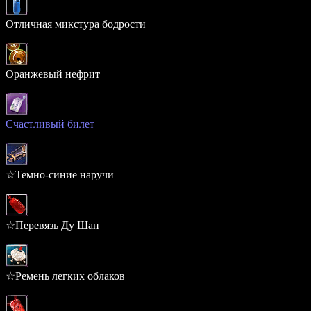
Отличная микстура бодрости
7.993%
Оранжевый нефрит
3.117%
Счастливый билет
1.134%
☆Темно-синие наручи
0.381%
☆Перевязь Ду Шан
0.344%
☆Ремень легких облаков
0.344%