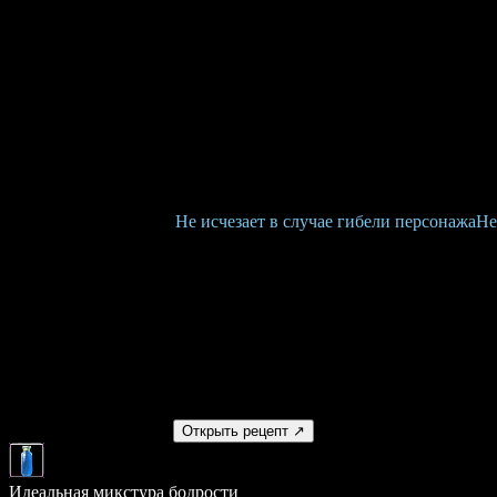
ID 8651
Восстанавливает МЭ
Основное
Требуемый уровень:
30
Повторное использование через:
15 сек.
Количество в ячейке:
999
Цена (продажа / покупка):
0 / 360
Тип привязки:
[16403]
Не исчезает в случае гибели персонажа
Не
Восстановление
MP:
510
Время восстановления MP:
10 сек.
Изготовление
Получаемый предмет
Открыть рецепт ↗
Идеальная микстура бодрости