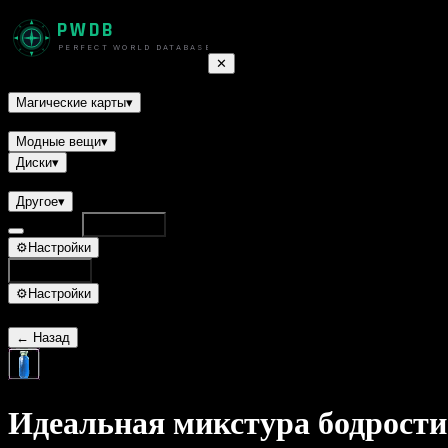
PWDB
PERFECT WORLD DATABASE
✕
Квесты
Монстры
Умения
НПС
Ресурсы
Доспехи
Оружие
Укра
Магические карты
▾
Трактаты
Титулы
Питомцы
Полёты
Модные вещи
▾
Диски
▾
Рецепты
Другое
▾
Database
Поиск
⌘K
⚙
Настройки
Поиск
⌘K
⚙
Настройки
← Назад
Идеальная микстура бодрости