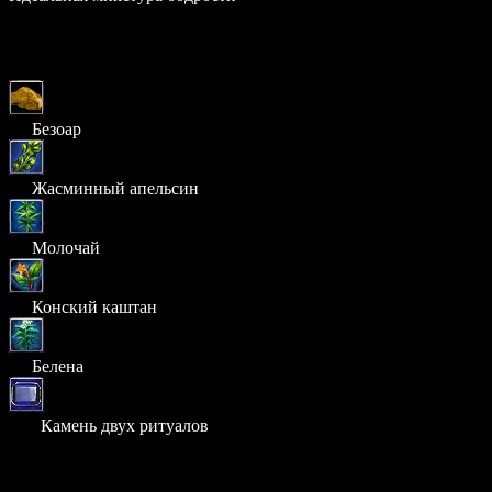
Шанс: 100%
Материалы
× 5
Безоар
× 6
Жасминный апельсин
× 7
Молочай
× 5
Конский каштан
× 2
Белена
× 55
Камень двух ритуалов
Стоимость