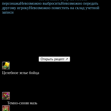
персонажа
Невозможно выбросить
Невозможно передать
другому игроку
Невозможно поместить на склад учетной
записи
Восстановление
HP:
1,120
Время восстановления HP:
10 сек.
Изготовление
Получаемый предмет
Открыть рецепт ↗
Целебное зелье бойца
Шанс: 100%
Материалы
× 5
Темно-синяя мазь